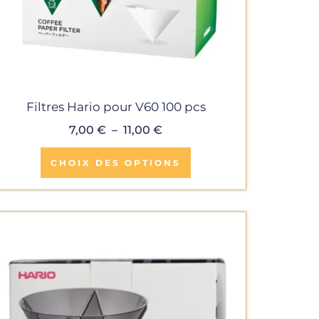
choisies
sur
la
page
de
Filtres Hario pour V60 100 pcs
produit
7,00
€
–
11,00
€
CHOIX DES OPTIONS