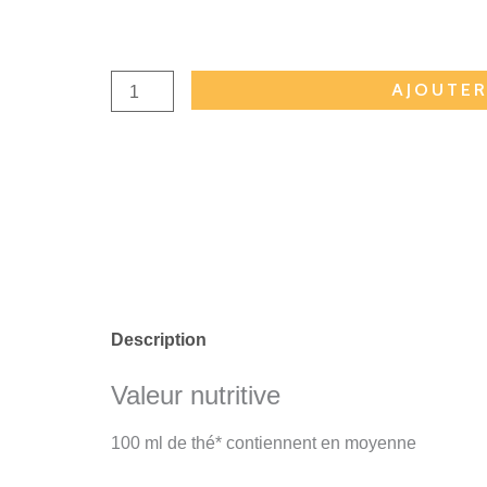
quantité
AJOUTER
de
Chai
thé
noir
BIO
Description
Valeur nutritive
100 ml de thé* contiennent en moyenne