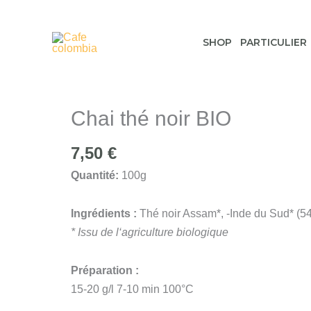
Aller
au
SHOP
PARTICULIER
contenu
Chai thé noir BIO
7,50
€
Quantité:
100g
Ingrédients :
Thé noir Assam*, -Inde du Sud* (54
* Issu de l‘agriculture biologique
Préparation :
15-20 g/l
7-10 min
100°C