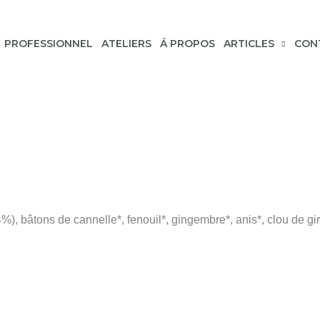
PROFESSIONNEL
ATELIERS
Á PROPOS
ARTICLES
CON
%), bâtons de cannelle*, fenouil*, gingembre*, anis*, clou de g