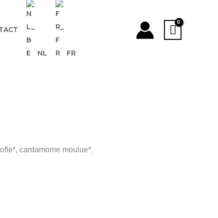
TACT
NL
FR
irofle*, cardamome moulue*.