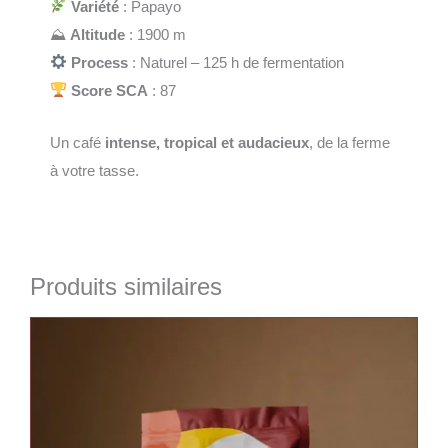
Variété
: Papayo
⛰
Altitude
: 1900 m
Process
: Naturel – 125 h de fermentation
Score SCA
: 87
Un café
intense, tropical et audacieux
, de la ferme
à votre tasse.
Produits similaires
Plage
Ce
de
produit
prix :
10,50 €
a
à
plusieurs
40,00 €
variantes.