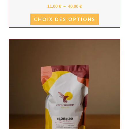
11,00
€
–
40,00
€
CHOIX DES OPTIONS
Ce
produit
a
plusieurs
variantes.
Les
options
peuvent
être
choisies
sur