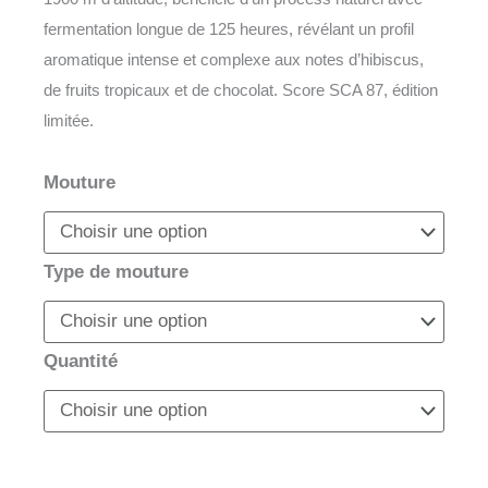
fermentation longue de 125 heures, révélant un profil
aromatique intense et complexe aux notes d’hibiscus,
de fruits tropicaux et de chocolat. Score SCA 87, édition
limitée.
quantité
Mouture
de
Colombia
Papayo
Type de mouture
–
Micro-
Lot
Quantité
d’Exception