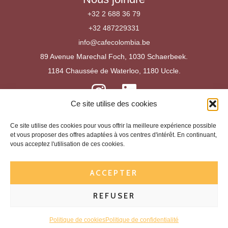
la
+32 2 688 36 79
page
+32 487229331
de
info@cafecolombia.be
produit
89 Avenue Marechal Foch, 1030 Schaerbeek.
1184 Chaussée de Waterloo, 1180 Uccle.
Ce site utilise des cookies
Mentions légales
Conditions générales de vente
Ce site utilise des cookies pour vous offrir la meilleure expérience possible
et vous proposer des offres adaptées à vos centres d'intérêt. En continuant,
Politique de remboursement & droit de rétractation
vous acceptez l'utilisation de ces cookies.
Politique de confidentialité
Politique de Livraison
ACCEPTER
Mentions légales
REFUSER
BE 0766.945.148
Politique de cookies
Politique de confidentialité