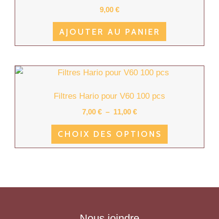
9,00
€
AJOUTER AU PANIER
Plage
Ce
de
produit
prix :
Filtres Hario pour V60 100 pcs
7,00 €
a
à
7,00
€
–
11,00
€
plusieurs
11,00 €
variantes.
CHOIX DES OPTIONS
Les
options
peuvent
être
choisies
sur
Nous joindre