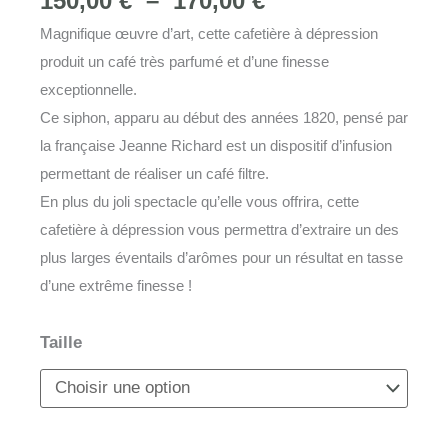
150,00
€
–
170,00
€
de
Magnifique œuvre d’art, cette cafetière à dépression
prix :
produit un café très parfumé et d’une finesse
150,00 €
exceptionnelle.
à
Ce siphon, apparu au début des années 1820, pensé par
170,00 €
la française Jeanne Richard est un dispositif d’infusion
permettant de réaliser un café filtre.
En plus du joli spectacle qu’elle vous offrira, cette
cafetière à dépression vous permettra d’extraire un des
plus larges éventails d’arômes pour un résultat en tasse
d’une extrême finesse !
quantité
Taille
de
Cafetières
à