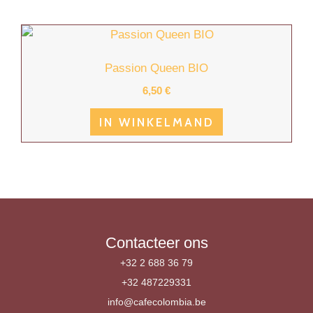
Passion Queen BIO
6,50
€
IN WINKELMAND
Contacteer ons
+32 2 688 36 79
+32 487229331
info@cafecolombia.be