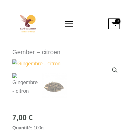
Spring
naar
de
inhoud
Gember – citroen
7,00
€
Quantité:
100g