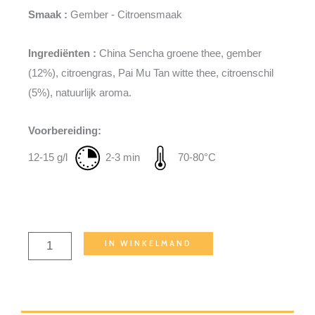
Smaak :
Gember - Citroensmaak
Ingrediënten :
China Sencha groene thee, gember
(12%), citroengras, Pai Mu Tan witte thee, citroenschil
(5%), natuurlijk aroma.
Voorbereiding:
12-15 g/l
2-3 min
70-80°C
Gingembre
IN WINKELMAND
-
citron
aantal