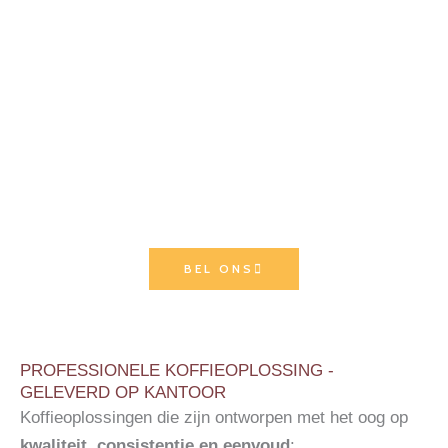
en directe levering.
Een uitzonderlijke koffie voor het welzijn, het imago
en de prestaties van uw bedrijf.
Expertise opgedaan aan de bron: ons team is
opgeleid in Colombia, door de nationale kampioen en
de beste experts op het gebied van speciale
koffiesoorten.
BEL ONS
PROFESSIONELE KOFFIEOPLOSSING -
GELEVERD OP KANTOOR
Koffieoplossingen die zijn ontworpen met het oog op
kwaliteit, consistentie en eenvoud
: