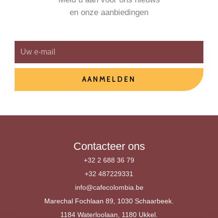
en onze aanbiedingen
E
-
m
AANMELDEN
a
i
l
Contacteer ons
+32 2 688 36 79
+32 487229331
info@cafecolombia.be
Marechal Fochlaan 89, 1030 Schaarbeek.
1184 Waterloolaan, 1180 Ukkel.