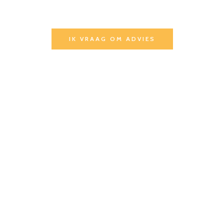
we je begeleiden op basis van je omgeving, je
uitrusting en de smaak van je teams.
IK VRAAG OM ADVIES