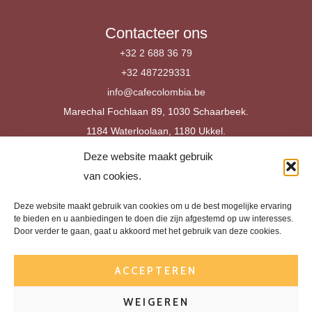
Contacteer ons
+32 2 688 36 79
+32 487229331
info@cafecolombia.be
Marechal Fochlaan 89, 1030 Schaarbeek.
1184 Waterloolaan, 1180 Ukkel.
Deze website maakt gebruik
van cookies.
Juridische informatie
Algemene verkoopvoorwaarden
Deze website maakt gebruik van cookies om u de best mogelijke ervaring
te bieden en u aanbiedingen te doen die zijn afgestemd op uw interesses.
Restitutiebeleid & herroepingsrecht
Door verder te gaan, gaat u akkoord met het gebruik van deze cookies.
Privacybeleid
Leveringsbeleid
ACCEPTEREN
Juridische informatie
WEIGEREN
BE 0766.945.148