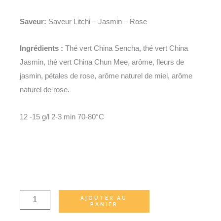
Saveur:
Saveur Litchi – Jasmin – Rose
Ingrédients :
Thé vert China Sencha, thé vert China
Jasmin, thé vert China Chun Mee, arôme, fleurs de
jasmin, pétales de rose, arôme naturel de miel, arôme
naturel de rose.
12 -15 g/l
2-3 min
70-80°C
quantité
AJOUTER AU
PANIER
de