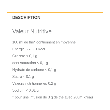
Une
Nuit
à
DESCRIPTION
Bangkok
100g
Valeur Nutritive
100 ml de thé* contiennent en moyenne
Energie
5 kJ / 1 kcal
Graisse
< 0,1 g
dont saturation
< 0,1 g
Hydrate de carbone
< 0,1 g
Sucre
< 0,1 g
Valeurs nutritionnelles
0,2 g
Sodium
< 0,01 g
* pour une infusion de 3 g de thé avec 200ml d’eau