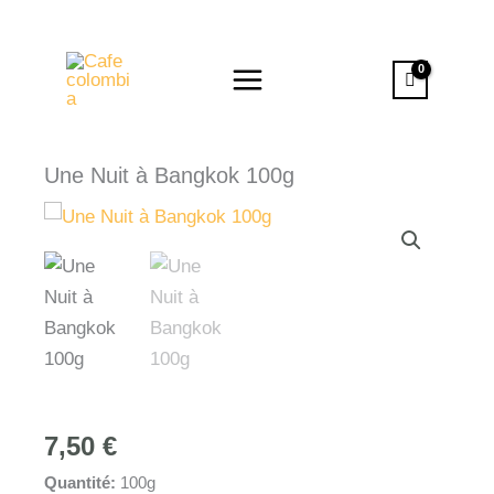
Aller
au
contenu
Une Nuit à Bangkok 100g
7,50
€
Quantité:
100g