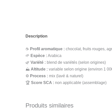
Description
☕
Profil aromatique :
chocolat, fruits rouges, a
🌱
Espèce :
Arabica
🌿
Variété :
blend de variétés (selon origines)
⛰
Altitude :
variable selon origine (environ 1 00
⚙️
Process :
mix (lavé & naturel)
🏆
Score SCA :
non applicable (assemblage)
Produits similaires