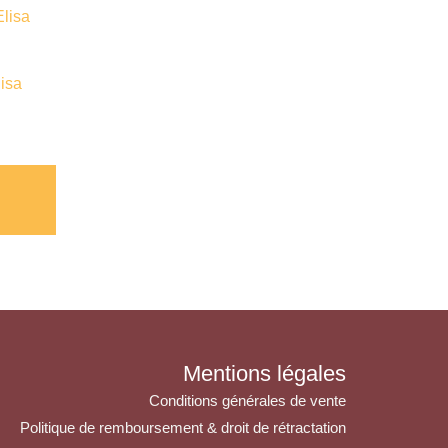
Ce
produit
a
isa
plusieurs
variantes.
Les
options
peuvent
être
choisies
sur
la
page
de
Mentions légales
produit
Conditions générales de vente
Politique de remboursement & droit de rétractation