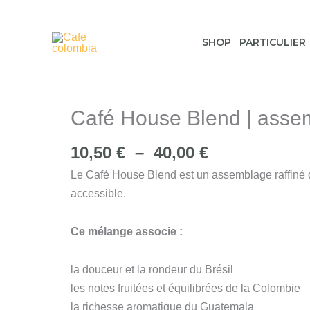
Aller
au
SHOP
PARTICULIER
contenu
Café House Blend | assem
Plage
10,50
€
–
40,00
€
de
Le Café House Blend est un assemblage raffiné d
prix :
accessible.
10,50 €
à
Ce mélange associe :
40,00 €
la douceur et la rondeur du Brésil
les notes fruitées et équilibrées de la Colombie
la richesse aromatique du Guatemala