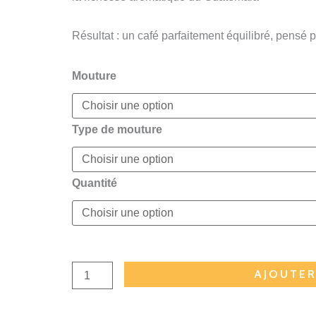
Résultat : un café parfaitement équilibré, pens
quantité
Mouture
de
Café
Type de mouture
House
Blend
|
Quantité
assemblage
3
arabicas
de
spécialité
AJOUTER